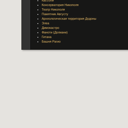
Кассопи
Консерватория Никополя
Театр Никополя
Памятник Августу
Археологическая территория Додоны
Элеа
Димокастро
Фаноти (Долиани)
Гитана
Башня Рагио