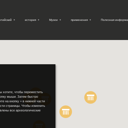
нтийский
+
история
+
Музеи
+
применения
+
Полезная информа
ы хотите, чтобы переместить
нопку мыши. Затем быстро
те на кнопку + в нижней части
сти страницы. Чтобы изменить
авлены все археологические