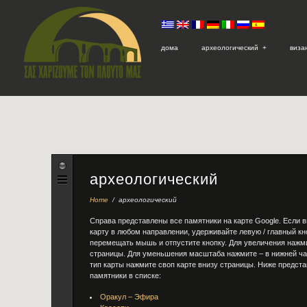
дома
археологический
+
виза
археологический
Home
/
археологический
Справа представлены все памятники на карте Google. Если в
карту в любом направлении, удерживайте левую / главный к
перемещать мышь и отпустите кнопку. Для увеличения нажми
страницы. Для уменьшения масштаба нажмите – в нижней ча
тип карты нажмите своп карте внизу страницы. Ниже предст
памятники в списке:
Оракул – Эфира