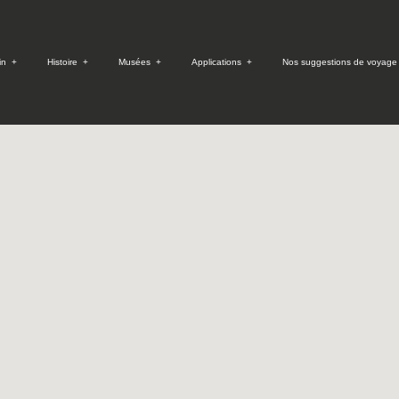
in
+
Histoire
+
Musées
+
Applications
+
Nos suggestions de voyage