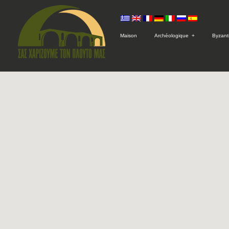
Μaison
Archéologique
+
Byzant