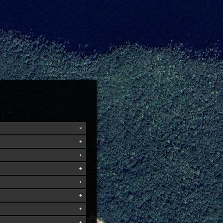
×
+
+
+
+
+
+
+