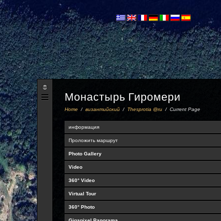
Монастырь Гиромери
Home
/
византийский
/
Thesprotia @ru
/
Current Page
информация
Проложить маршрут
Photo Gallery
Video
360° Video
Virtual Tour
360° Photo
Gigapixel Panorama