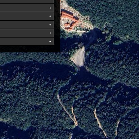
+
+
+
+
+