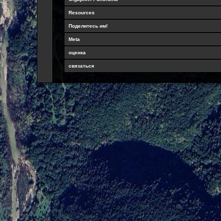
Resources
Поделитесь им!
Meta
оценка
связаться