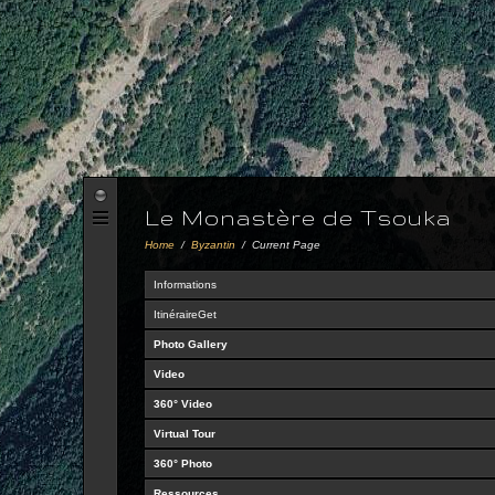
Le Monastère de Tsouka
Home
/
Byzantin
/
Current Page
Informations
ItinéraireGet
Photo Gallery
Video
360° Video
Virtual Tour
360° Photo
Ressources