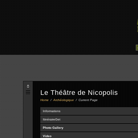
Le Théâtre de Nicopolis
Home
/
Archéologique
/
Current Page
Informations
ItinéraireGet
Photo Gallery
Video