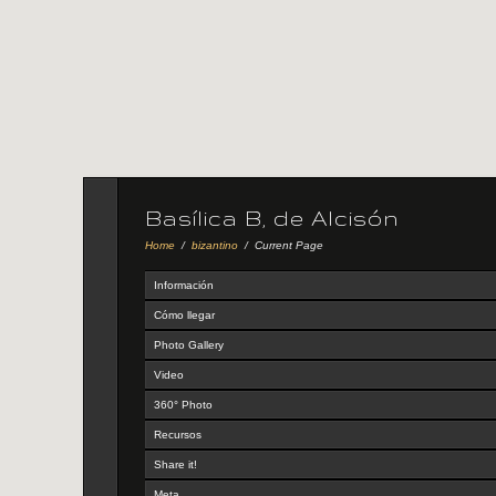
Basílica B, de Alcisón
Home
/
bizantino
/
Current Page
Información
Cómo llegar
Photo Gallery
Video
360° Photo
Recursos
Share it!
Meta