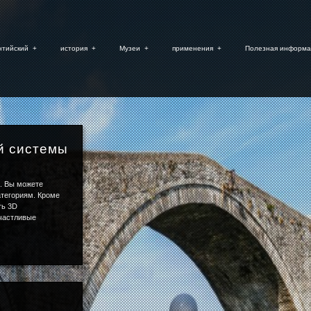
нтийский
+
история
+
Музеи
+
применения
+
Полезная информа
й системы
. Вы можете
атегориям. Кроме
ть 3D
частливые