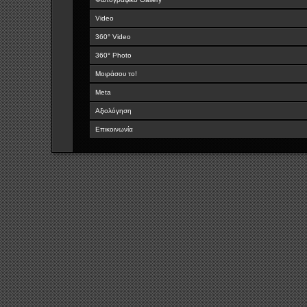
Video
360° Video
360° Photo
Μοιράσου το!
Meta
Αξιολόγηση
Επικοινωνία