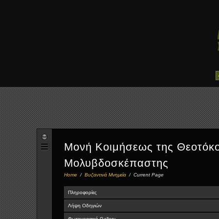
Μονή Κοιμήσεως της Θεοτόκ
Μολυβδοσκέπαστης
Home
/
Βυζαντινά Μνημεία
/
Current Page
Πληροφορίες
Λήψη Οδηγιών
Φωτογραφικό Gallery